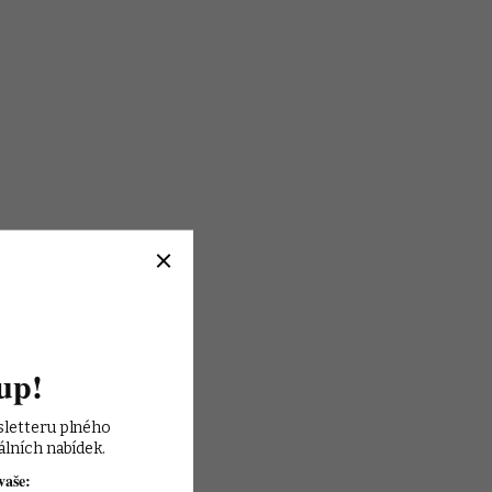
up!
sletteru plného 
álních nabídek.
vaše: