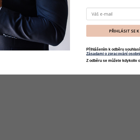
PŘIHLÁSIT SE 
Přihlášením k odběru souhlasí
Zásadami o zpracování osobní
Z odběru se můžete kdykoliv o