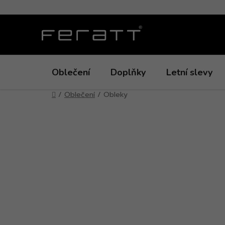
Přejít
na
obsah
Oblečení
Doplňky
Letní slevy
Domů
/
Oblečení
/
Obleky