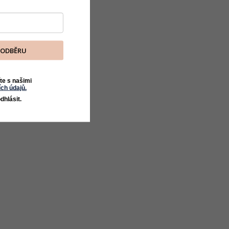
K ODBĚRU
te s našimi
ch údajů.
dhlásit.