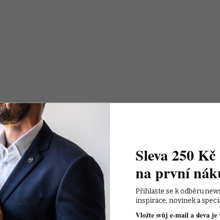
Sleva 250 Kč 
na první nák
Přihlaste se k odběru new
inspirace, novinek a speci
Vložte svůj e-mail a sleva je 