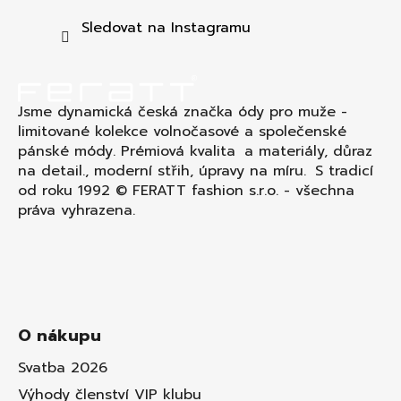
a
t
Sledovat na Instagramu
í
Jsme dynamická česká značka ódy pro muže -
limitované kolekce volnočasové a společenské
pánské módy. Prémiová kvalita a materiály, důraz
na detail., moderní střih, úpravy na míru. S tradicí
od roku 1992 © FERATT fashion s.r.o. - všechna
práva vyhrazena.
O nákupu
Svatba 2026
Výhody členství VIP klubu