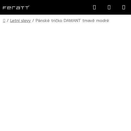
Přejít
Hledat
NÁKUP
na
KOŠÍK
obsah
Domů
/
Letní slevy
/
Pánské tričko DAMANT tmavě modré