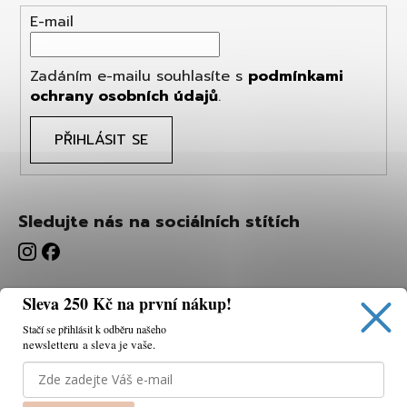
E-mail
Zadáním e-mailu souhlasíte s
podmínkami
ochrany osobních údajů
.
PŘIHLÁSIT SE
Sledujte nás na sociálních stítích
Sleva 250 Kč na první nákup!
Stačí se přihlásit k odběru našeho
newsletteru a sleva je vaše.
Používáme cookies, abychom vám umožnili pohodlné
prohlížení webu a díky analýze webu neustále zlepšovat
jeho funkce, výkon a použitelnost.
K tomu potřebujeme