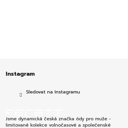
Z
á
Instagram
p
a
t
Sledovat na Instagramu
í
Jsme dynamická česká značka ódy pro muže -
limitované kolekce volnočasové a společenské