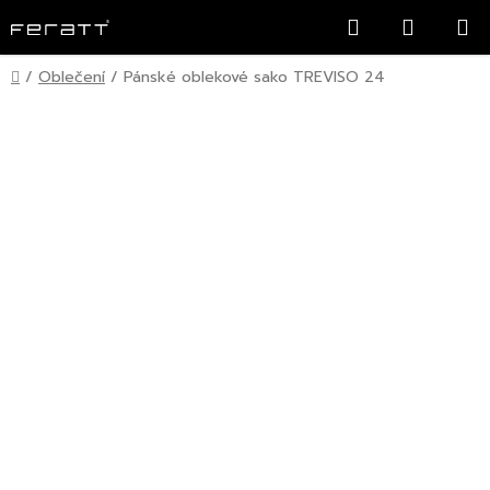
Přejít
Hledat
NÁKUP
na
KOŠÍK
obsah
Domů
/
Oblečení
/
Pánské oblekové sako TREVISO 24