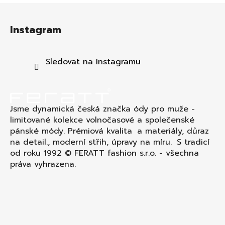
Z
á
Instagram
p
a
t
Sledovat na Instagramu
í
Jsme dynamická česká značka ódy pro muže -
limitované kolekce volnočasové a společenské
pánské módy. Prémiová kvalita a materiály, důraz
na detail., moderní střih, úpravy na míru. S tradicí
od roku 1992 © FERATT fashion s.r.o. - všechna
práva vyhrazena.