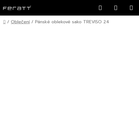
Přejít
Hledat
NÁKUP
na
KOŠÍK
obsah
Domů
/
Oblečení
/
Pánské oblekové sako TREVISO 24