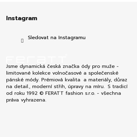
Z
á
Instagram
p
a
t
Sledovat na Instagramu
í
Jsme dynamická česká značka ódy pro muže -
limitované kolekce volnočasové a společenské
pánské módy. Prémiová kvalita a materiály, důraz
na detail., moderní střih, úpravy na míru. S tradicí
od roku 1992 © FERATT fashion s.r.o. - všechna
práva vyhrazena.