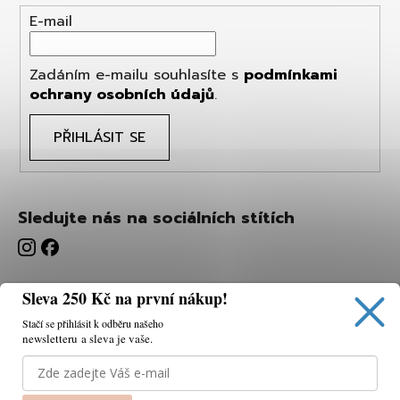
E-mail
Zadáním e-mailu souhlasíte s
podmínkami
ochrany osobních údajů
.
PŘIHLÁSIT SE
Sledujte nás na sociálních stítích
Sleva 250 Kč na první nákup!
Stačí se přihlásit k odběru našeho
newsletteru a sleva je vaše.
Používáme cookies, abychom vám umožnili pohodlné
prohlížení webu a díky analýze webu neustále zlepšovat
jeho funkce, výkon a použitelnost.
K tomu potřebujeme