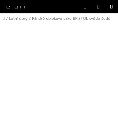
Přejít
Hledat
NÁKUP
na
KOŠÍK
obsah
Domů
/
Letní slevy
/
Pánské oblekové sako BRISTOL světle šedé