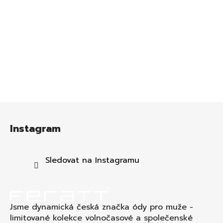
Z
á
Instagram
p
a
t
Sledovat na Instagramu
í
Jsme dynamická česká značka ódy pro muže -
limitované kolekce volnočasové a společenské