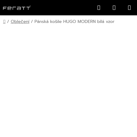
Přejít
Hledat
NÁKUP
na
KOŠÍK
obsah
Domů
/
Oblečení
/
Pánská košile HUGO MODERN bílá vzor