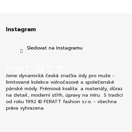
Z
á
Instagram
p
a
t
Sledovat na Instagramu
í
Jsme dynamická česká značka ódy pro muže -
limitované kolekce volnočasové a společenské
pánské módy. Prémiová kvalita a materiály, důraz
na detail., moderní střih, úpravy na míru. S tradicí
od roku 1992 © FERATT fashion s.r.o. - všechna
práva vyhrazena.