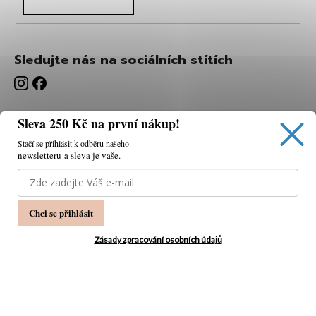
Sledujte nás na sociálních stítích
Sleva 250 Kč na první nákup!
Stačí se přihlásit k odběru našeho
newsletteru a sleva je vaše.
Používáme cookies, abychom vám umožnili pohodlné
prohlížení webu a díky analýze webu neustále zlepšovat
jeho funkce, výkon a použitelnost.
K tomu potřebujeme
Chci se přihlásit
váš souhlas.
Nastavení
Zásady zpracování osobních údajů
Souhlasím
Vytvořil Shoptet
Copyright 2026
PÁNSKÁ MÓDA
. Všechna práva
Odmítnout
vyhrazena.
Upravit nastavení cookies