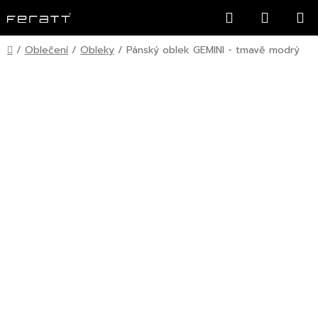
Přejít
Hledat
NÁKUP
na
KOŠÍK
obsah
Domů
/
Oblečení
/
Obleky
/
Pánský oblek GEMINI - tmavě modrý