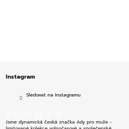
Z
á
Instagram
p
a
t
Sledovat na Instagramu
í
Jsme dynamická česká značka ódy pro muže -
limitované kolekce volnočasové a společenské