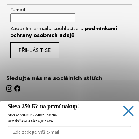
E-mail
Zadáním e-mailu souhlasíte s
podmínkami
ochrany osobních údajů
.
PŘIHLÁSIT SE
Sledujte nás na sociálních stítích
Sleva 250 Kč na první nákup!
Stačí se přihlásit k odběru našeho
newsletteru a sleva je vaše.
Používáme cookies, abychom vám umožnili pohodlné
prohlížení webu a díky analýze webu neustále zlepšovat