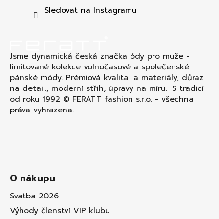
t
Sledovat na Instagramu
í
Jsme dynamická česká značka ódy pro muže -
limitované kolekce volnočasové a společenské
pánské módy. Prémiová kvalita a materiály, důraz
na detail., moderní střih, úpravy na míru. S tradicí
od roku 1992 © FERATT fashion s.r.o. - všechna
práva vyhrazena.
O nákupu
Svatba 2026
Výhody členství VIP klubu