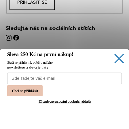
PŘIHLÁSIT SE
Sledujte nás na sociálních stítích
Sleva 250 Kč na první nákup!
Stačí se přihlásit k odběru našeho
newsletteru a sleva je vaše.
Používáme cookies, abychom vám umožnili pohodlné
prohlížení webu a díky analýze webu neustále zlepšovat
jeho funkce, výkon a použitelnost.
K tomu potřebujeme
Chci se přihlásit
váš souhlas.
Nastavení
Zásady zpracování osobních údajů
Souhlasím
Vytvořil Shoptet
Copyright 2026
PÁNSKÁ MÓDA
. Všechna práva
Odmítnout
vyhrazena.
Upravit nastavení cookies