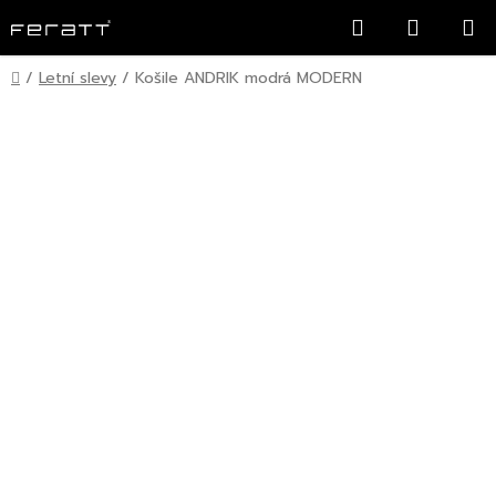
Přejít
Hledat
NÁKUP
na
KOŠÍK
obsah
Domů
/
Letní slevy
/
Košile ANDRIK modrá MODERN