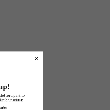
up!
sletteru plného 
álních nabídek.
vaše: