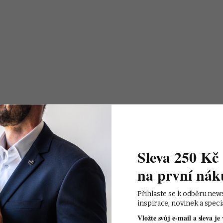
Sleva 250 Kč 
na první nák
Přihlaste se k odběru new
inspirace, novinek a speci
Vložte svůj e-mail a sleva je 