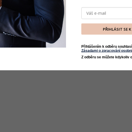
PŘIHLÁSIT SE 
Přihlášením k odběru souhlasí
Zásadami o zpracování osobní
Z odběru se můžete kdykoliv o