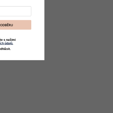
K ODBĚRU
te s našimi
ch údajů.
dhlásit.