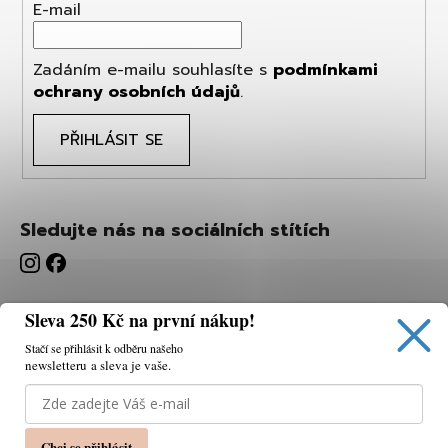
E-mail
Zadáním e-mailu souhlasíte s
podmínkami
ochrany osobních údajů
.
PŘIHLÁSIT SE
Sledujte nás na sociálních stítích
Sleva 250 Kč na první nákup!
Stačí se přihlásit k odběru našeho
newsletteru a sleva je vaše.
Používáme cookies, abychom vám umožnili pohodlné
prohlížení webu a díky analýze webu neustále zlepšovat
jeho funkce, výkon a použitelnost.
K tomu potřebujeme
Chci se přihlásit