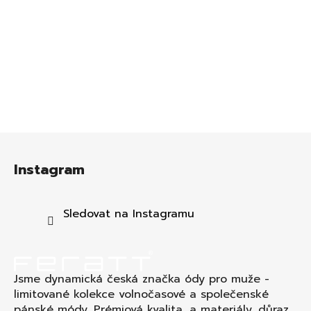
Z
á
Instagram
p
a
t
Sledovat na Instagramu
í
Jsme dynamická česká značka ódy pro muže -
limitované kolekce volnočasové a společenské
pánské módy. Prémiová kvalita a materiály, důraz