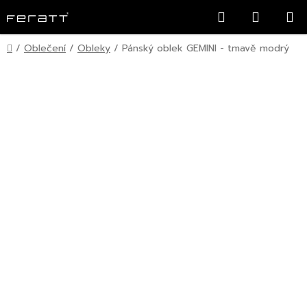
Přejít
Hledat
NÁKUP
na
KOŠÍK
obsah
Domů
/
Oblečení
/
Obleky
/
Pánský oblek GEMINI - tmavě modrý