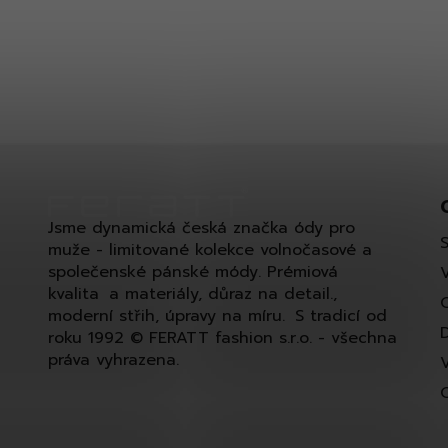
Jsme dynamická česká značka ódy pro
muže - limitované kolekce volnočasové a
společenské pánské módy. Prémiová
kvalita a materiály, důraz na detail.,
moderní střih, úpravy na míru. S tradicí od
roku 1992 © FERATT fashion s.r.o. - všechna
práva vyhrazena.