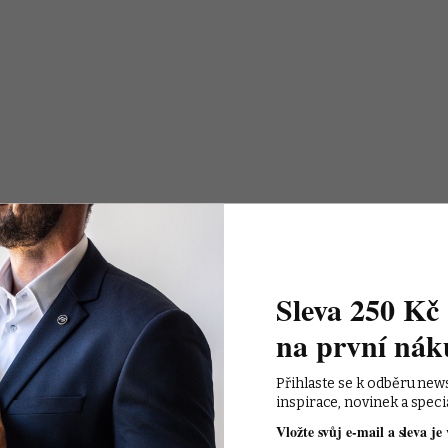
Sleva 250 Kč 
na první nák
Přihlaste se k odběru new
inspirace, novinek a speci
Vložte svůj e-mail a sleva je 