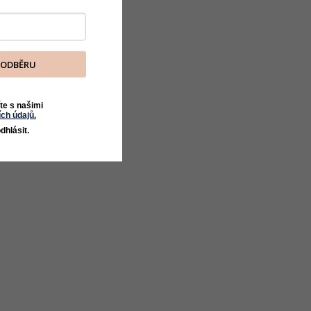
K ODBĚRU
te s našimi
ch údajů.
dhlásit.