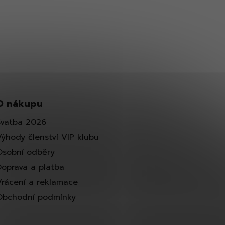
O nákupu
Svatba 2026
Výhody členství VIP klubu
Osobní odběry
Doprava a platba
Vrácení a reklamace
Obchodní podmínky