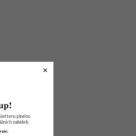
up!
sletteru plného 
álních nabídek.
vaše: