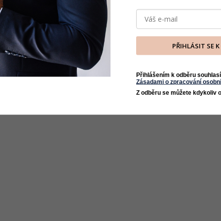
PŘIHLÁSIT SE 
Přihlášením k odběru souhlasí
Zásadami o zpracování osobní
Z odběru se můžete kdykoliv o