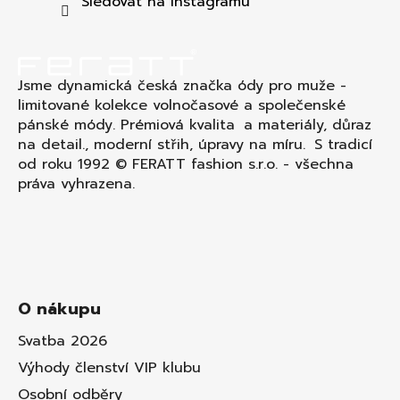
t
Sledovat na Instagramu
í
Jsme dynamická česká značka ódy pro muže -
limitované kolekce volnočasové a společenské
pánské módy. Prémiová kvalita a materiály, důraz
na detail., moderní střih, úpravy na míru. S tradicí
od roku 1992 © FERATT fashion s.r.o. - všechna
práva vyhrazena.
O nákupu
Svatba 2026
Výhody členství VIP klubu
Osobní odběry