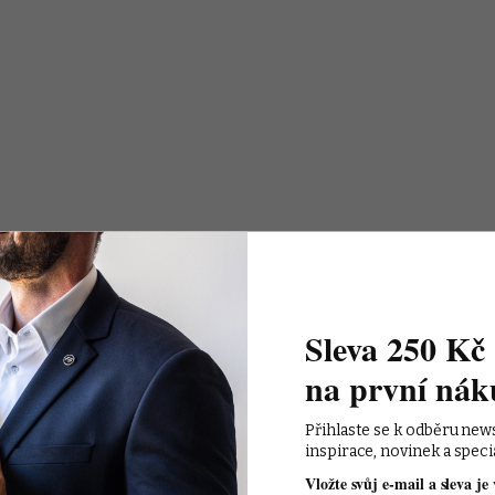
Sleva 250 Kč 
na první nák
Přihlaste se k odběru new
inspirace, novinek a speci
Vložte svůj e-mail a sleva je 