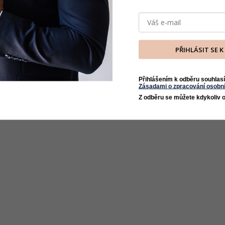
PŘIHLÁSIT SE 
Přihlášením k odběru souhlasí
Zásadami o zpracování osobní
Z odběru se můžete kdykoliv o