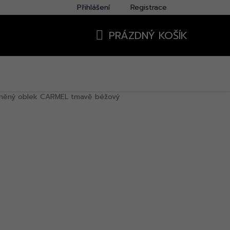
Přihlášení
Registrace
PRÁZDNÝ KOŠÍK
NÁKUPNÍ
KOŠÍK
lněný oblek CARMEL tmavě béžový