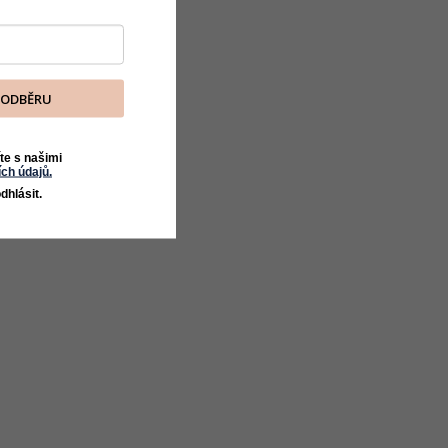
K ODBĚRU
te s našimi
ch údajů.
dhlásit.