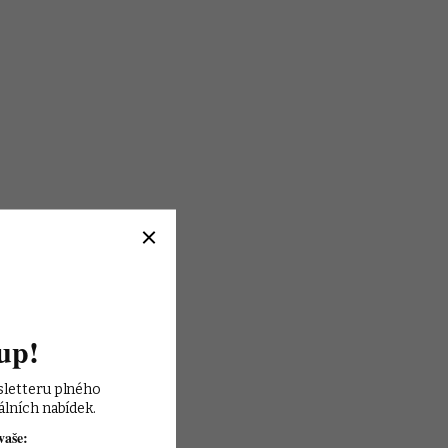
up!
sletteru plného 
álních nabídek.
vaše: