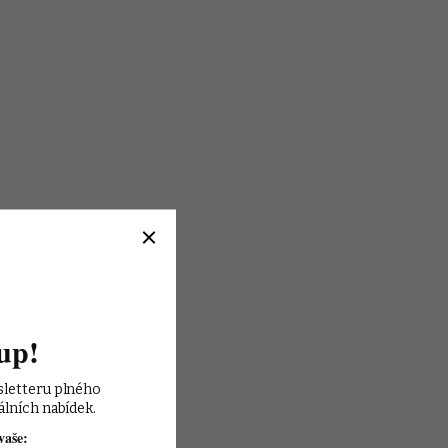
up!
sletteru plného 
álních nabídek.
vaše: