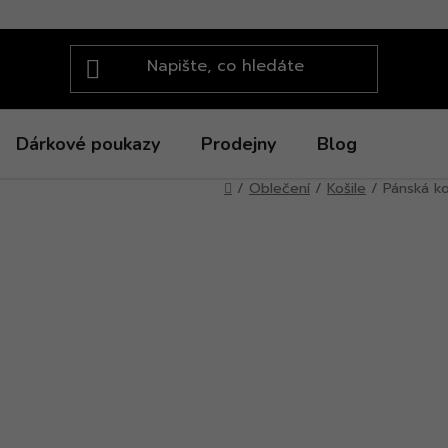
Dárkové poukazy
Prodejny
Blog
Domů
/
Oblečení
/
Košile
/
Pánská k