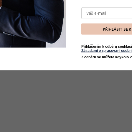
PŘIHLÁSIT SE 
Přihlášením k odběru souhlasí
Zásadami o zpracování osobní
Z odběru se můžete kdykoliv o