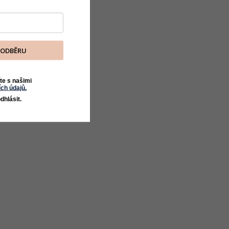
K ODBĚRU
te s našimi
ch údajů.
dhlásit.