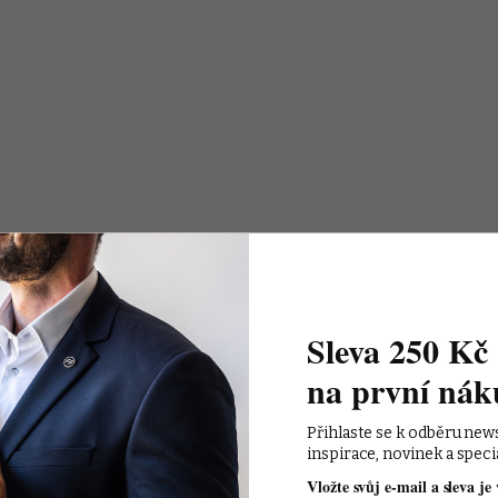
Sleva 250 Kč 
na první nák
Přihlaste se k odběru new
inspirace, novinek a speci
Vložte svůj e-mail a sleva je 