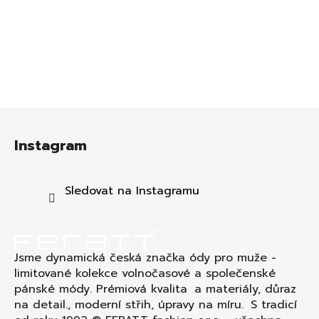
Z
á
Instagram
p
a
t
Sledovat na Instagramu
í
Jsme dynamická česká značka ódy pro muže -
limitované kolekce volnočasové a společenské
pánské módy. Prémiová kvalita a materiály, důraz
na detail., moderní střih, úpravy na míru. S tradicí