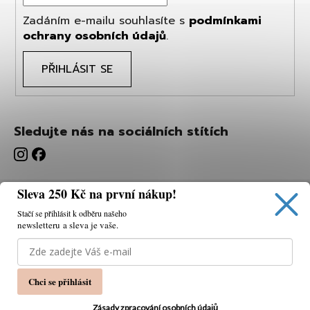
Zadáním e-mailu souhlasíte s
podmínkami
ochrany osobních údajů
.
PŘIHLÁSIT SE
Sledujte nás na sociálních stítích
Sleva 250 Kč na první nákup!
Stačí se přihlásit k odběru našeho
newsletteru a sleva je vaše.
Používáme cookies, abychom vám umožnili pohodlné
prohlížení webu a díky analýze webu neustále zlepšovat
jeho funkce, výkon a použitelnost.
K tomu potřebujeme
Chci se přihlásit
váš souhlas.
Nastavení
Zásady zpracování osobních údajů