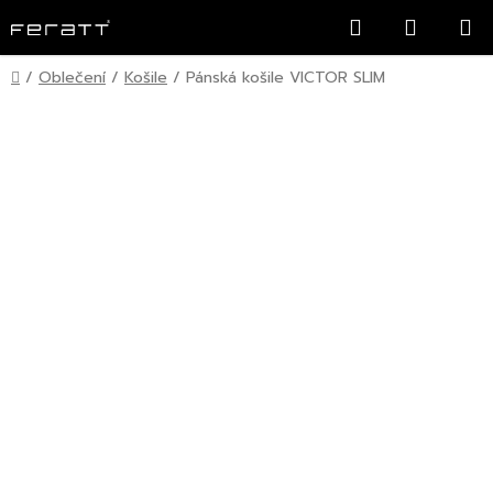
Přejít
Hledat
NÁKUP
na
KOŠÍK
obsah
Domů
/
Oblečení
/
Košile
/
Pánská košile VICTOR SLIM